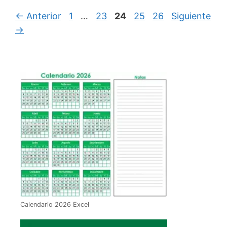
Página
Página
Página
Página
Página
←
Anterior
1
…
23
24
25
26
Siguiente
→
Calendario 2026 Excel