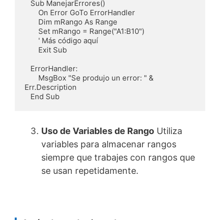
   Sub ManejarErrores()

       On Error GoTo ErrorHandler

       Dim mRango As Range

       Set mRango = Range("A1:B10")

       ' Más código aquí

       Exit Sub

   ErrorHandler:

       MsgBox "Se produjo un error: " & 
Err.Description

   End Sub
Uso de Variables de Rango
Utiliza
variables para almacenar rangos
siempre que trabajes con rangos que
se usan repetidamente.