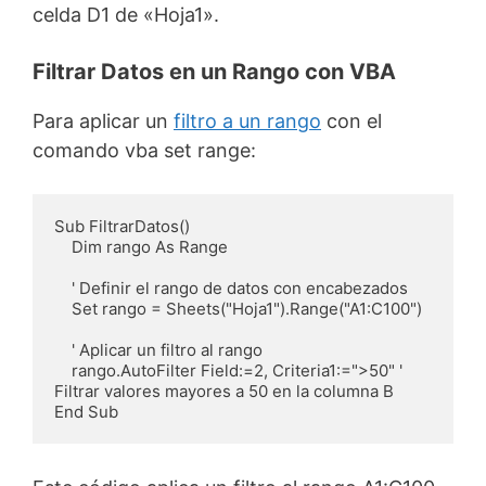
celda D1 de «Hoja1».
Filtrar Datos en un Rango con VBA
Para aplicar un
filtro a un rango
con el
comando vba set range:
Sub FiltrarDatos()

    Dim rango As Range

    ' Definir el rango de datos con encabezados

    Set rango = Sheets("Hoja1").Range("A1:C100")

    ' Aplicar un filtro al rango

    rango.AutoFilter Field:=2, Criteria1:=">50" ' 
Filtrar valores mayores a 50 en la columna B

End Sub