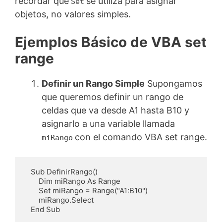
recordar que
se utiliza para asignar
Set
objetos, no valores simples.
Ejemplos Básico de VBA set
range
Definir un Rango Simple
Supongamos
que queremos definir un rango de
celdas que va desde A1 hasta B10 y
asignarlo a una variable llamada
con el comando VBA set range.
miRango
   Sub DefinirRango()

       Dim miRango As Range

       Set miRango = Range("A1:B10")

       miRango.Select

   End Sub