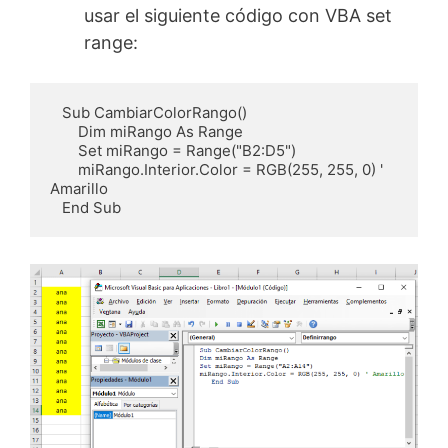
usar el siguiente código con VBA set
range:
   Sub CambiarColorRango()

       Dim miRango As Range

       Set miRango = Range("B2:D5")

       miRango.Interior.Color = RGB(255, 255, 0) ' 
Amarillo

   End Sub