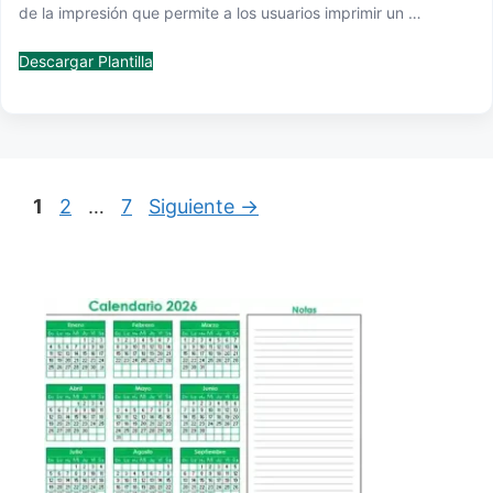
de la impresión que permite a los usuarios imprimir un …
Descargar Plantilla
Página
Página
Página
1
2
…
7
Siguiente
→