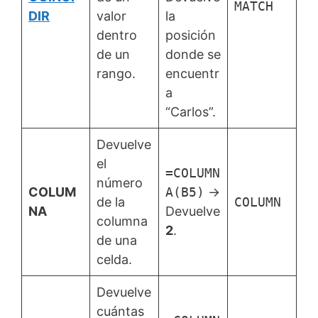
MATCH
DIR
valor
la
dentro
posición
de un
donde se
rango.
encuentr
a
“Carlos”.
Devuelve
el
=COLUMN
número
COLUM
A(B5)
→
de la
COLUMN
NA
Devuelve
columna
2
.
de una
celda.
Devuelve
cuántas