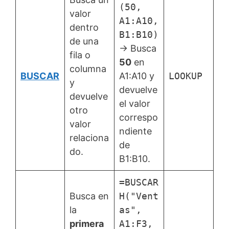
(50,
valor
A1:A10,
dentro
B1:B10)
de una
→ Busca
fila o
50
en
columna
BUSCAR
A1:A10 y
LOOKUP
y
devuelve
devuelve
el valor
otro
correspo
valor
ndiente
relaciona
de
do.
B1:B10.
=BUSCAR
Busca en
H("Vent
la
as",
primera
A1:F3,