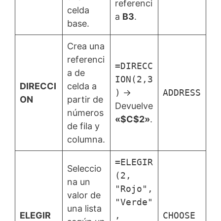
referenci
celda
a
B3
.
base.
Crea una
referenci
=DIRECC
a de
ION(2,3
DIRECCI
celda a
)
→
ADDRESS
ON
partir de
Devuelve
números
«$C$2»
.
de fila y
columna.
=ELEGIR
Seleccio
(2,
na un
"Rojo",
valor de
"Verde"
una lista
ELEGIR
,
CHOOSE