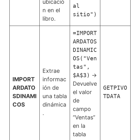
ubicació
al
n en el
sitio")
libro.
=IMPORT
ARDATOS
DINAMIC
OS("Ven
tas",
Extrae
$A$3)
→
IMPORT
informac
Devuelve
ARDATO
ión de
GETPIVO
el valor
SDINAMI
una tabla
TDATA
de
COS
dinámica
campo
.
“Ventas”
en la
tabla