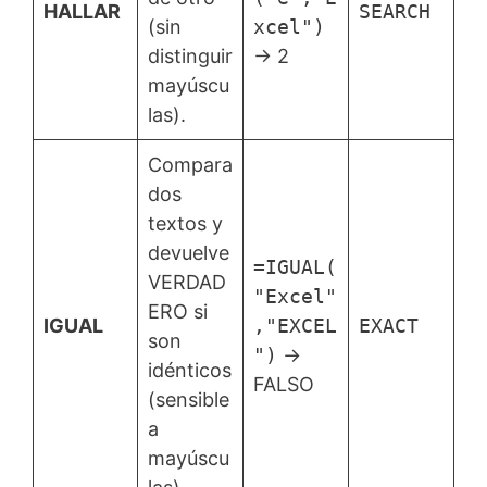
HALLAR
SEARCH
(sin
xcel")
distinguir
→ 2
mayúscu
las).
Compara
dos
textos y
devuelve
=IGUAL(
VERDAD
"Excel"
ERO si
IGUAL
,"EXCEL
EXACT
son
")
→
idénticos
FALSO
(sensible
a
mayúscu