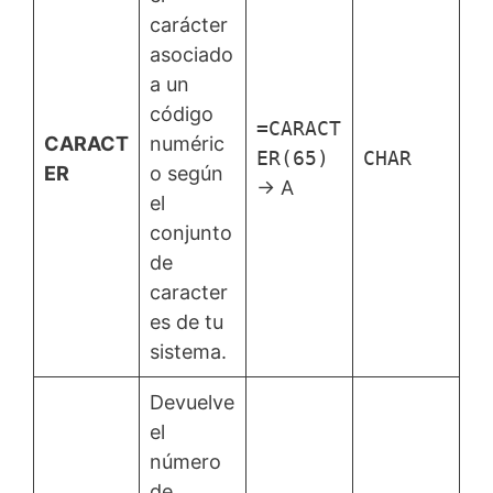
carácter
asociado
a un
código
=CARACT
CARACT
numéric
ER(65)
CHAR
ER
o según
→ A
el
conjunto
de
caracter
es de tu
sistema.
Devuelve
el
número
de