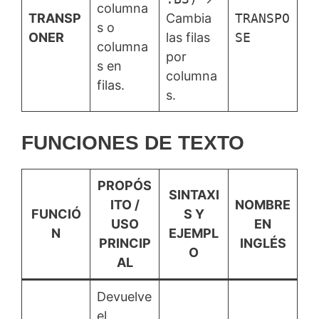
columna
TRANSP
Cambia
TRANSPO
s o
ONER
las filas
SE
columna
por
s en
columna
filas.
s.
FUNCIONES DE TEXTO
PROPÓS
SINTAXI
ITO /
NOMBRE
FUNCIÓ
S Y
USO
EN
N
EJEMPL
PRINCIP
INGLÉS
O
AL
Devuelve
el