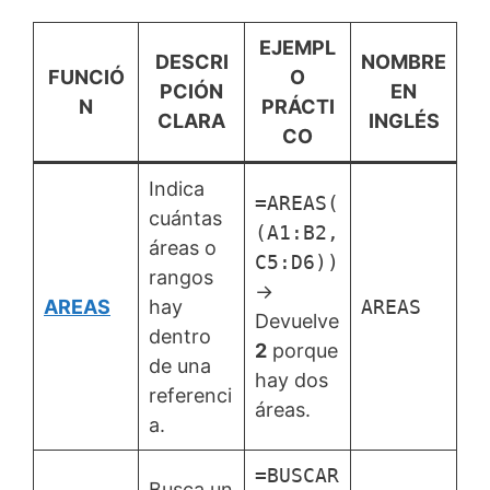
EJEMPL
DESCRI
NOMBRE
FUNCIÓ
O
PCIÓN
EN
N
PRÁCTI
CLARA
INGLÉS
CO
Indica
=AREAS(
cuántas
(A1:B2,
áreas o
C5:D6))
rangos
→
AREAS
hay
AREAS
Devuelve
dentro
2
porque
de una
hay dos
referenci
áreas.
a.
=BUSCAR
Busca un