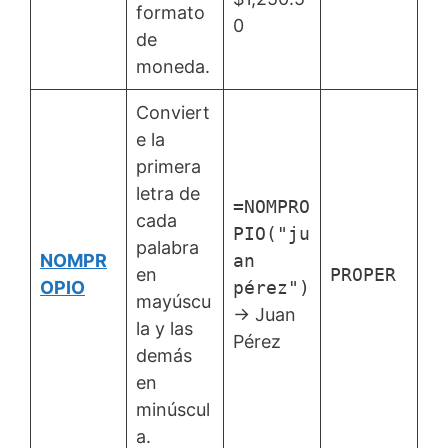
formato
0
de
moneda.
Conviert
e la
primera
letra de
=NOMPRO
cada
PIO("ju
palabra
NOMPR
an
en
PROPER
OPIO
pérez")
mayúscu
→ Juan
la y las
Pérez
demás
en
minúscul
a.