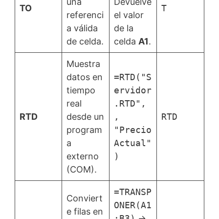
una
Devuelve
TO
T
referenci
el valor
a válida
de la
de celda.
celda
A1
.
Muestra
datos en
=RTD("S
tiempo
ervidor
real
.RTD",
RTD
desde un
,
RTD
program
"Precio
a
Actual"
externo
)
(COM).
=TRANSP
Conviert
ONER(A1
e filas en
:B3)
→