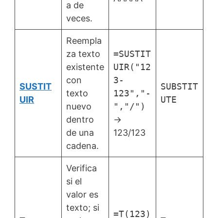
a de
veces.
Reempla
za texto
=SUSTIT
existente
UIR("12
con
3-
SUSTIT
SUBSTIT
texto
123","-
UIR
UTE
nuevo
","/")
dentro
→
de una
123/123
cadena.
Verifica
si el
valor es
texto; si
=T(123)