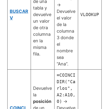
de una
→
tabla y
BUSCAR
Devuelve
devuelve
VLOOKUP
V
el valor
un valor
de la
de otra
columna
columna
3 donde
en la
el
misma
nombre
fila.
sea
“Ana”.
=COINCI
DIR("Ca
Devuelve
rlos",
la
A2:A10,
posición
0)
→
COINCI
de un
Devuelve