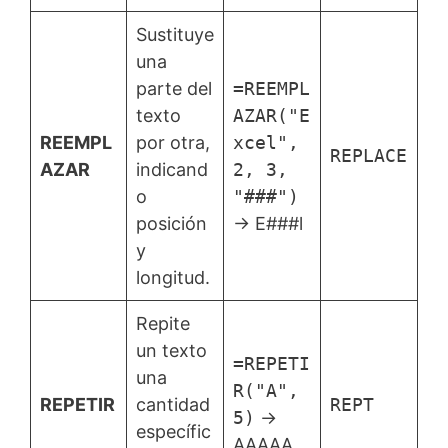
Sustituye
una
parte del
=REEMPL
texto
AZAR("E
REEMPL
por otra,
xcel",
REPLACE
AZAR
indicand
2, 3,
o
"###")
posición
→ E###l
y
longitud.
Repite
un texto
=REPETI
una
R("A",
REPETIR
cantidad
REPT
5)
→
específic
AAAAA