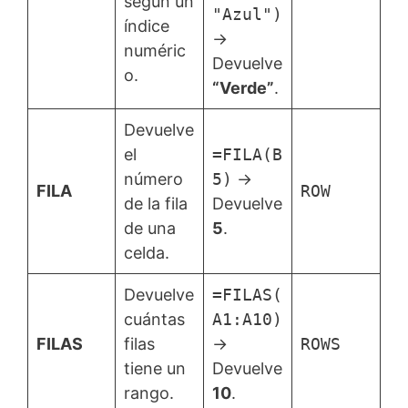
según un
"Azul")
índice
→
numéric
Devuelve
o.
“Verde”
.
Devuelve
el
=FILA(B
número
5)
→
FILA
ROW
de la fila
Devuelve
de una
5
.
celda.
Devuelve
=FILAS(
cuántas
A1:A10)
FILAS
filas
→
ROWS
tiene un
Devuelve
rango.
10
.