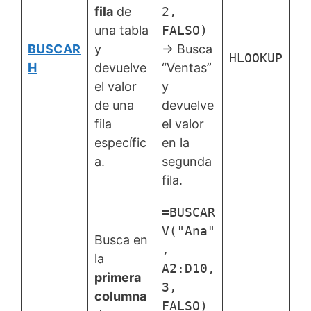
fila
de
2,
una tabla
FALSO)
BUSCAR
y
→ Busca
HLOOKUP
H
devuelve
“Ventas”
el valor
y
de una
devuelve
fila
el valor
específic
en la
a.
segunda
fila.
=BUSCAR
V("Ana"
Busca en
,
la
A2:D10,
primera
3,
columna
FALSO)