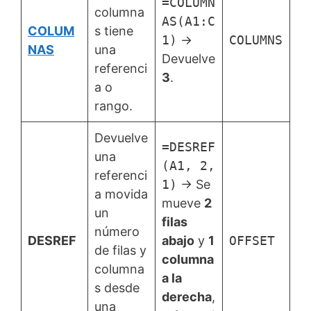
=COLUMN
columna
AS(A1:C
COLUM
s tiene
1)
→
COLUMNS
NAS
una
Devuelve
referenci
3
.
a o
rango.
Devuelve
=DESREF
una
(A1, 2,
referenci
1)
→ Se
a movida
mueve
2
un
filas
número
DESREF
abajo
y
1
OFFSET
de filas y
columna
columna
a la
s desde
derecha
,
una