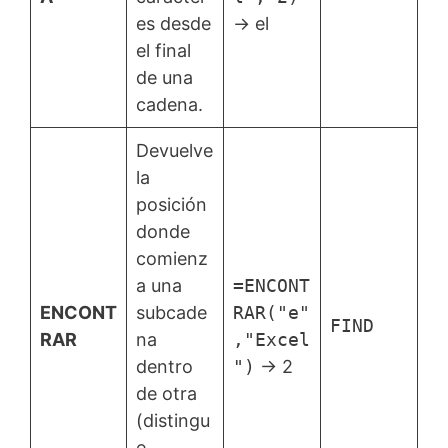
es desde
→ el
el final
de una
cadena.
Devuelve
la
posición
donde
comienz
a una
=ENCONT
ENCONT
subcade
RAR("e"
FIND
RAR
na
,"Excel
dentro
")
→ 2
de otra
(distingu
e