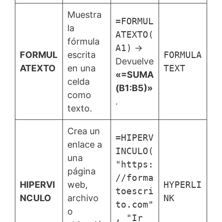
Muestra
=FORMUL
la
ATEXTO(
fórmula
A1)
→
FORMUL
escrita
FORMULA
Devuelve
ATEXTO
en una
TEXT
«=SUMA
celda
(B1:B5)»
como
.
texto.
Crea un
=HIPERV
enlace a
INCULO(
una
"https:
página
//forma
HIPERVI
web,
HYPERLI
toescri
NCULO
archivo
NK
to.com"
o
, "Ir