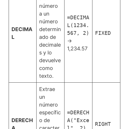
número
a un
=DECIMA
número
L(1234.
DECIMA
determin
567, 2)
FIXED
L
ado de
→
decimale
1,234.57
s y lo
devuelve
como
texto.
Extrae
un
número
específic
=DERECH
DERECH
o de
A("Exce
RIGHT
A
caracter
l", 2)