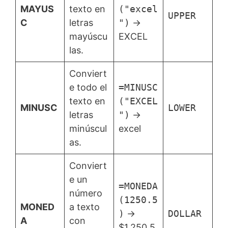
MAYUS
texto en
("excel
UPPER
C
letras
")
→
mayúscu
EXCEL
las.
Conviert
e todo el
=MINUSC
texto en
("EXCEL
MINUSC
LOWER
letras
")
→
minúscul
excel
as.
Conviert
e un
=MONEDA
número
(1250.5
MONED
a texto
)
→
DOLLAR
A
con
$1,250.5