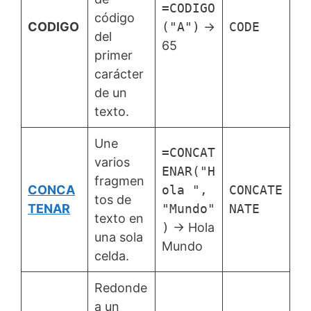
=CODIGO
código
CODIGO
("A")
→
CODE
del
65
primer
carácter
de un
texto.
Une
=CONCAT
varios
ENAR("H
fragmen
CONCA
ola ",
CONCATE
tos de
TENAR
"Mundo"
NATE
texto en
)
→ Hola
una sola
Mundo
celda.
Redonde
a un