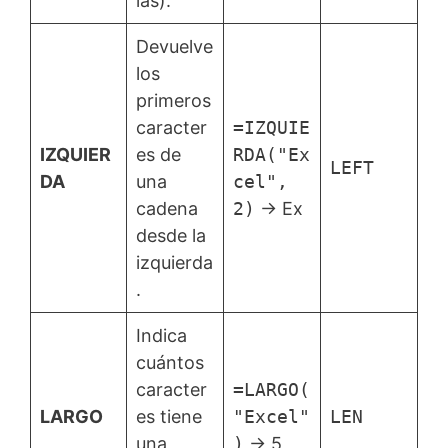
las).
Devuelve
los
primeros
caracter
=IZQUIE
IZQUIER
es de
RDA("Ex
LEFT
DA
una
cel",
cadena
2)
→ Ex
desde la
izquierda
.
Indica
cuántos
caracter
=LARGO(
LARGO
es tiene
"Excel"
LEN
una
)
→ 5