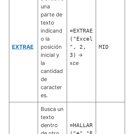
una
parte de
texto
indicand
=EXTRAE
o la
("Excel
EXTRAE
posición
", 2,
MID
inicial y
3)
→
la
xce
cantidad
de
caracter
es.
Busca un
texto
dentro
=HALLAR
de otro
("e","E