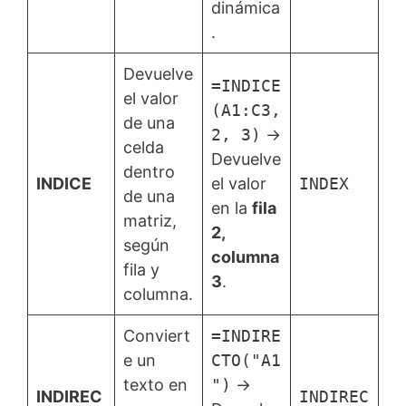
dinámica
.
Devuelve
=INDICE
el valor
(A1:C3,
de una
2, 3)
→
celda
Devuelve
dentro
INDICE
el valor
INDEX
de una
en la
fila
matriz,
2,
según
columna
fila y
3
.
columna.
Conviert
=INDIRE
e un
CTO("A1
texto en
")
→
INDIREC
INDIREC