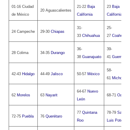
01-16 Ciudad
21-22
Baja
23
Baja
20 Aguascalientes
de México
California
California Sur
31-
25-
24 Campeche
29-30
Chiapas
33
Chihuahua
27
Coahuila
36-
39-
28 Colima
34-35
Durango
38
Guanajuato
41
Guerrero
58-
42-43
Hidalgo
44-49
Jalisco
50-57
México
61
Michoacá
64-67
Nuevo
62
Morelos
63
Nayarit
68-71
Oaxac
León
77
Quintana
78-79
San
72-75
Puebla
76
Querétaro
Roo
Luis Potosí